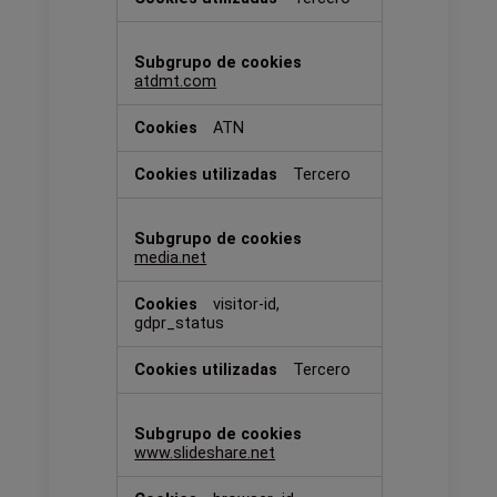
atdmt.com
ATN
Tercero
media.net
visitor-id,
gdpr_status
Tercero
www.slideshare.net