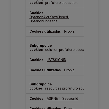
técnicas
profuturo.education
OptanonAlertBoxClosed
,
OptanonConsent
Propia
solution.profuturo.education
JSESSIONID
Propia
resources.profuturo.education
ASP.NET_SessionId
Propia