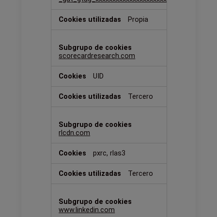
actividad
Propia
scorecardresearch.com
UID
Tercero
rlcdn.com
pxrc, rlas3
Tercero
www.linkedin.com