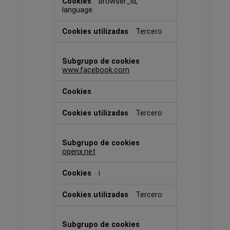
browser_id,
language
Tercero
www.facebook.com
Tercero
openx.net
i
Tercero