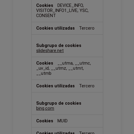
DEVICE_INFO,
VISITOR_INFO1_LIVE, YSC,
CONSENT
Tercero
slideshare.net
__utma, __utmc,
_uv_id, __utmz, __utmt,
__utmb
Tercero
bing.com
MUID
Tercero