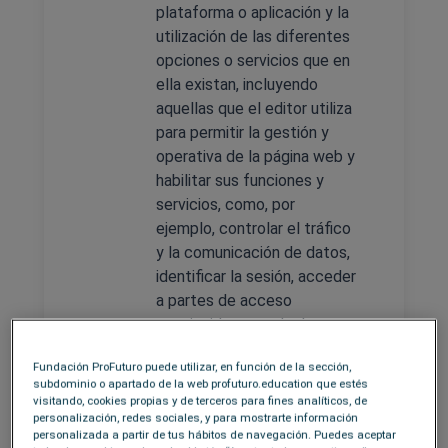
plataforma o aplicación y la
utilización de las diferentes
opciones o servicios que en
ella existan, incluyendo
aquellas que el editor utiliza
para permitir la gestión y
operativa de la página web y
habilitar sus funciones y
servicios, como, por
ejemplo, controlar el tráfico
y la comunicación de datos,
identificar la sesión, acceder
a partes de acceso
restringido, recordar los
elementos que integran un
Fundación ProFuturo puede utilizar, en función de la sección,
pedido, realizar el proceso
subdominio o apartado de la web profuturo.education que estés
de compra de un pedido,
visitando, cookies propias y de terceros para fines analíticos, de
personalización, redes sociales, y para mostrarte información
gestionar el pago, controlar
personalizada a partir de tus hábitos de navegación. Puedes aceptar
el fraude vinculado a la